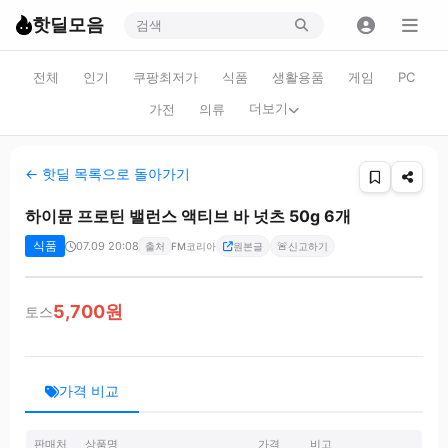
핫딜모음
전체
인기
쿠팡최저가
식품
생활용품
게임
PC
더보기
가전
의류
← 핫딜 목록으로 돌아가기
하이뮨 프로틴 밸런스 액티브 바 넛츠 50g 6개
식품
07.09 20:08
🚨
출처
FM코리아
원본글
신고하기
5,700원
토스
가격 비교
판매처
상품명
가격
비고