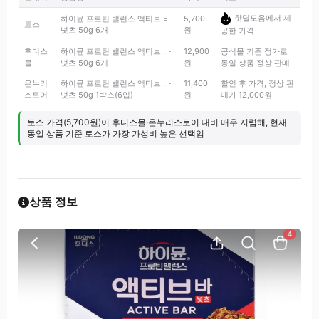
핫딜모음에서 제
하이뮨 프로틴 밸런스 액티브 바
5,700
토스
넛츠 50g 6개
원
공한 가격
후디스
하이뮨 프로틴 밸런스 액티브 바
12,900
공식몰 기준 정가로
몰
넛츠 50g 6개
원
동일 상품 정상 판매
온누리
하이뮨 프로틴 밸런스 액티브 바
11,400
할인 후 가격, 정상 판
스토어
넛츠 50g 1박스(6입)
원
매가 12,000원
토스 가격(5,700원)이 후디스몰·온누리스토어 대비 매우 저렴해, 현재
동일 상품 기준 토스가 가장 가성비 높은 선택임
상품 정보