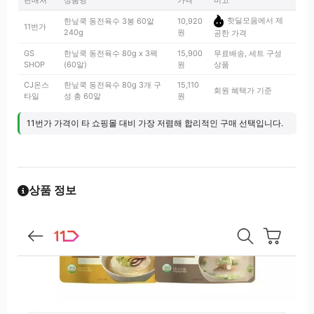
판매처
상품명
가격
비고
핫딜모음에서 제
한닢쿡 동전육수 3봉 60알
10,920
11번가
240g
원
공한 가격
GS
한닢쿡 동전육수 80g x 3팩
15,900
무료배송, 세트 구성
SHOP
(60알)
원
상품
CJ온스
한닢쿡 동전육수 80g 3개 구
15,110
회원 혜택가 기준
타일
성 총 60알
원
11번가 가격이 타 쇼핑몰 대비 가장 저렴해 합리적인 구매 선택입니다.
상품 정보