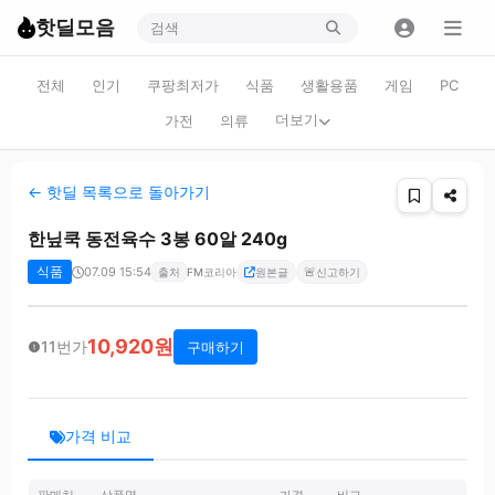
핫딜모음
전체
인기
쿠팡최저가
식품
생활용품
게임
PC
더보기
가전
의류
← 핫딜 목록으로 돌아가기
한닢쿡 동전육수 3봉 60알 240g
식품
07.09 15:54
🚨
출처
FM코리아
원본글
신고하기
10,920원
11번가
구매하기
가격 비교