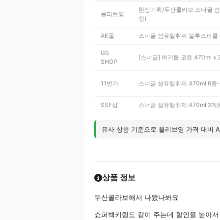
한정기획/두산콜라보 스너글 섬유
올리브영
정)
AK몰
스너글 섬유탈취제 블루스파클 47
GS
[스너글] 허거블 코튼 470ml 
SHOP
11번가
스너글 섬유탈취제 470ml 6종
SSF샵
스너글 섬유탈취제 470ml 2개(
유사 상품 기준으로 올리브영 가격 대비 A
상품 정보
두산콜라보해서 나왔나봐요
쇼퍼백키링도 같이 주는데 할인율 높아서