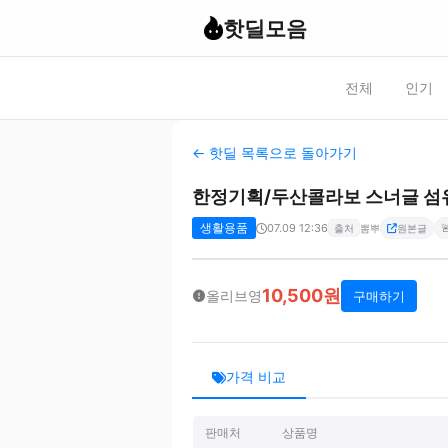
핫딜모음
전체
인기
← 핫딜 목록으로 돌아가기
한정기획/두산콜라보 스너글 섬유탈
생활용품
07.09 12:36

출처
뽐뿌
원본글
10,500원
올리브영
구매하기
가격 비교
판매처
상품명