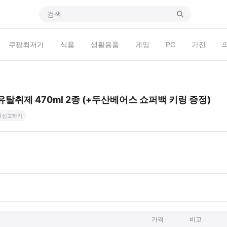
쿠팡최저가
식품
생활용품
게임
PC
가전
취제 470ml 2종 (+두산베어스 쇼퍼백 키링 증정)

신고하기
가격
비고