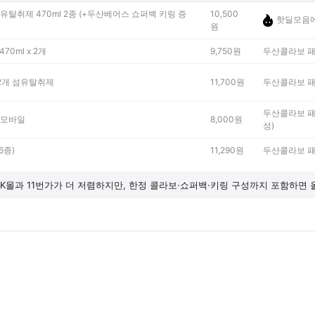
탈취제 470ml 2종 (+두산베어스 쇼퍼백 키링 증
10,500
핫딜모음에
원
0ml x 2개
9,750원
두산콜라보 패키
x 2개 섬유탈취제
11,700원
두산콜라보 패키
두산콜라보 패키
-모바일
8,000원
성)
6종)
11,290원
두산콜라보 패키
K몰과 11번가가 더 저렴하지만, 한정 콜라보·쇼퍼백·키링 구성까지 포함하면