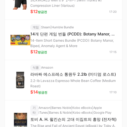
SILKWORLD Men's 9" 2-in-1 Swim Trunks w/
Compression Liner (Various)
$12
방금전
17:20
게임
Steam|Humble Bundle
14개 단편 게임 번들 (PCDD): Botany Manor, Biped, Anomaly Agent 등
14-Item Short Games Bundle (PCDD): Botany Manor,
Biped, Anomaly Agent & More
$12
방금전
17:15
식품
Amazon
라바짜 에스프레소 통원두 2.2lb (미디엄 로스트)
2.2-lb Lavazza Espresso Whole Bean Coffee (Medium
Roast)
$14
방금전
17:10
기
Amazon|Barnes Noble|Kobo eBooks|Apple
타
iTunes|Barnes & Noble|Kobo eBooks|Google Play
토비 A. H. 윌킨슨의 고대 이집트의 흥망 (전자책)
The Rise and Fall of Ancient Egypt (eBook) by Toby A.