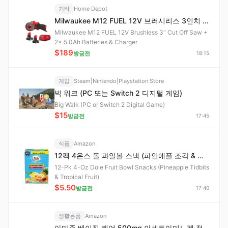
기타
Home Depot
Milwaukee M12 FUEL 12V 브러시리스 3인치 컷오프 톱 + 5.0Ah 배터리 2개 및 충전기
Milwaukee M12 FUEL 12V Brushless 3" Cut Off Saw +
2x 5.0Ah Batteries & Charger
$189
방금전
18:15
게임
Steam|Nintendo|Playstation Store
빅 워크 (PC 또는 Switch 2 디지털 게임)
Big Walk (PC or Switch 2 Digital Game)
$15
방금전
17:45
식품
Amazon
12팩 4온스 돌 과일볼 스낵 (파인애플 조각 & 열대과일)
12-Pk 4-Oz Dole Fruit Bowl Snacks (Pineapple Tidbits
& Tropical Fruit)
$5.50
방금전
17:40
생활용품
Amazon
아마존 베이직 케어 500mg 아세트아미노펜 정제 100정