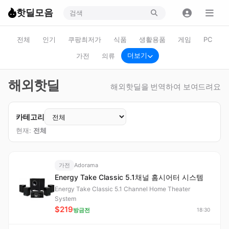
핫딜모음
전체
인기
쿠팡최저가
식품
생활용품
게임
PC
더보기
가전
의류
해외핫딜
해외핫딜을 번역하여 보여드려요
카테고리
현재:
전체
가전
Adorama
Energy Take Classic 5.1채널 홈시어터 시스템
Energy Take Classic 5.1 Channel Home Theater
System
$219
방금전
18:30