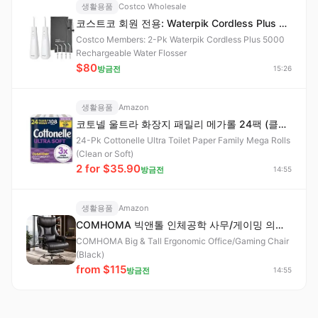
생활용품
Costco Wholesale
코스트코 회원 전용: Waterpik Cordless Plus 5000 충전식 워터플로서 2개입
Costco Members: 2-Pk Waterpik Cordless Plus 5000
Rechargeable Water Flosser
$80
방금전
15:26
생활용품
Amazon
코토넬 울트라 화장지 패밀리 메가롤 24팩 (클린 또는 소프트)
24-Pk Cottonelle Ultra Toilet Paper Family Mega Rolls
(Clean or Soft)
2 for $35.90
방금전
14:55
생활용품
Amazon
COMHOMA 빅앤톨 인체공학 사무/게이밍 의자 (블랙)
COMHOMA Big & Tall Ergonomic Office/Gaming Chair
(Black)
from $115
방금전
14:55