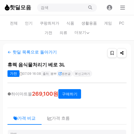
핫딜모음
전체
인기
쿠팡최저가
식품
생활용품
게임
PC
더보기
가전
의류
← 핫딜 목록으로 돌아가기
휴렉 음식물처리기 베로 3L
가전
07.09 16:08
🚨
출처
뽐뿌
원본글
신고하기
269,100원
하이마트몰
구매하기
가격 비교
가격 흐름