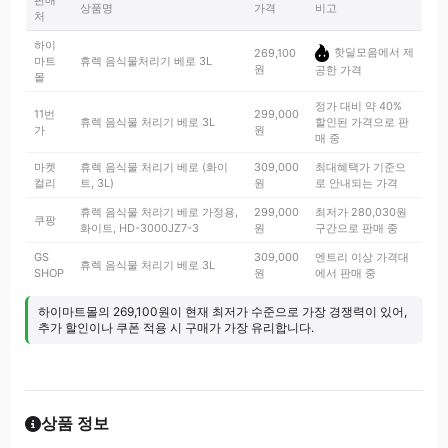
판매
상품명
가격
비고
처
하이
핫딜모음에서 제
269,100
마트
휴렉 음식물처리기 베로 3L
원
공한 가격
몰
정가 대비 약 40%
11번
299,000
휴렉 음식물 처리기 베로 3L
할인된 가격으로 판
가
원
매 중
마켓
휴렉 음식물 처리기 베로 (화이
309,000
최대혜택가 기준으
컬리
트, 3L)
원
로 안내되는 가격
휴렉 음식물 처리기 베로 가정용,
299,000
최저가 280,030원
쿠팡
화이트, HD-3000JZ7-3
원
구간으로 판매 중
GS
309,000
엔트리 이상 가격대
휴렉 음식물 처리기 베로 3L
SHOP
원
에서 판매 중
하이마트몰의 269,100원이 현재 최저가 수준으로 가장 경쟁력이 있어,
추가 할인이나 쿠폰 적용 시 구매가 가장 유리합니다.
상품 정보