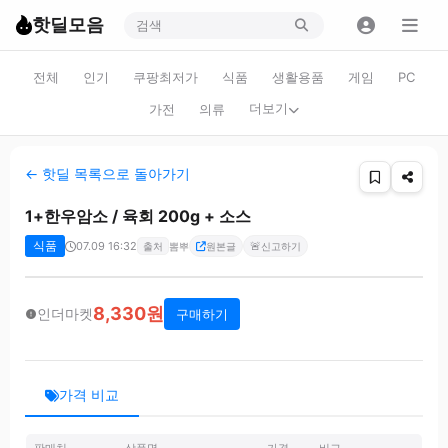
핫딜모음
전체
인기
쿠팡최저가
식품
생활용품
게임
PC
더보기
가전
의류
← 핫딜 목록으로 돌아가기
1+한우암소 / 육회 200g + 소스
식품
07.09 16:32
🚨
출처
뽐뿌
원본글
신고하기
8,330원
인더마켓
구매하기
가격 비교