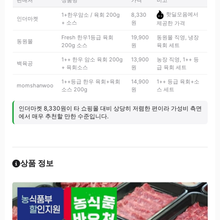
판매처
상품명
가격
비고
핫딜모음에서
1+한우암소 / 육회 200g
8,330
인더마켓
+ 소스
원
제공한 가격
Fresh 한우1등급 육회
19,900
동원몰 직영, 냉장
동원몰
200g 소스
원
육회 세트
1++ 한우 암소 육회 200g
13,900
농장 직영, 1++ 등
백육공
+ 육회소스
원
급 육회 세트
1++등급 한우 육회+육회
14,900
1++ 등급 육회+소
momshanwoo
소스 200g
원
스 세트
인더마켓 8,330원이 타 쇼핑몰 대비 상당히 저렴한 편이라 가성비 측면
에서 매우 추천할 만한 수준입니다.
상품 정보