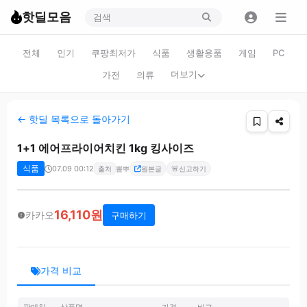
핫딜모음
전체
인기
쿠팡최저가
식품
생활용품
게임
PC
더보기
가전
의류
← 핫딜 목록으로 돌아가기
1+1 에어프라이어치킨 1kg 킹사이즈
식품
07.09 00:12
🚨
출처
뽐뿌
원본글
신고하기
16,110원
카카오
구매하기
가격 비교