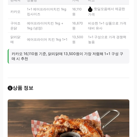
판매처
상품명
가격
비고
핫딜모음에서 제공한
1+1 에어프라이어치킨 1kg
16,110
카카오
킹사이즈
원
가격
구어조
에어프라이어치킨 1kg +
16,670
비슷한 1+1 상품으로 가격
은닭
1kg (냉장)
원
대비 유사
닭리닭
13,500
1+1 구성으로 가격 경쟁력
에어프라이어 치킨 1kg 1+1
매
원
높음
카카오 16,110원 기준, 닭리닭매 13,500원이 가장 저렴해 1+1 구성 구
매 시 추천
상품 정보