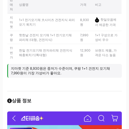
판
매
상품명
가격
비고
처
지
핫딜모음에
1+1 전기모기채 大사이즈 건전지식 파리
8,930
마
모기 퇴치기
원
서 제공한 가격
켓
쿠
핫한날 건전지 모기채 1+1 전기모기채
7,990
1+1 구성으로 가
팡
파리채 (대형, 건전지식)
원
성비 우수
11
한일 전기모기채 전자파리채 건전지식
12,900
브랜드 제품, 가
번
해충퇴치기(특대형)
원
격은 다소 높음
가
지마켓 기준 8,930원은 중저가 수준이며, 쿠팡 1+1 건전지 모기채
7,990원이 가장 가성비가 좋아요.
상품 정보