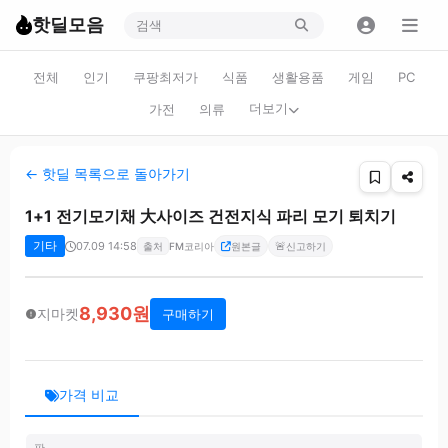
핫딜모음
전체
인기
쿠팡최저가
식품
생활용품
게임
PC
더보기
가전
의류
← 핫딜 목록으로 돌아가기
1+1 전기모기채 大사이즈 건전지식 파리 모기 퇴치기
기타
07.09 14:58
🚨
출처
FM코리아
원본글
신고하기
8,930원
지마켓
구매하기
가격 비교