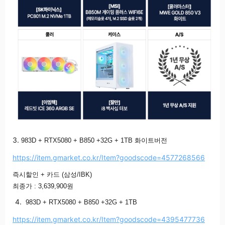
3.
983D + RTX5080 + B850 +32G + 1TB 화이트버전
https://item.gmarket.co.kr/Item?goodscode=4577268566
즉시할인 + 카드 (삼성/IBK)
최종가 : 3,639,900원
4.
983D + RTX5080 + B850 +32G + 1TB
https://item.gmarket.co.kr/Item?goodscode=4395477736