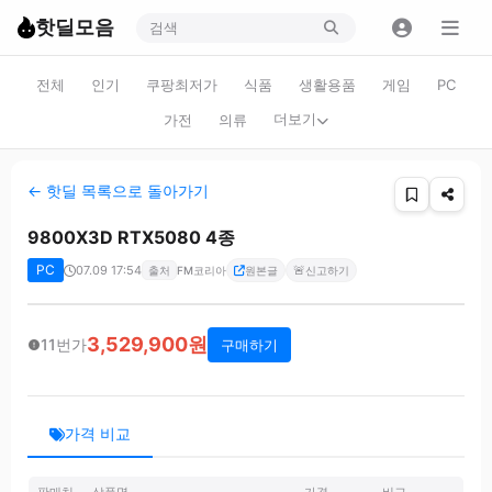
핫딜모음
전체
인기
쿠팡최저가
식품
생활용품
게임
PC
더보기
가전
의류
← 핫딜 목록으로 돌아가기
9800X3D RTX5080 4종
PC
07.09 17:54
🚨
출처
FM코리아
원본글
신고하기
3,529,900원
11번가
구매하기
가격 비교