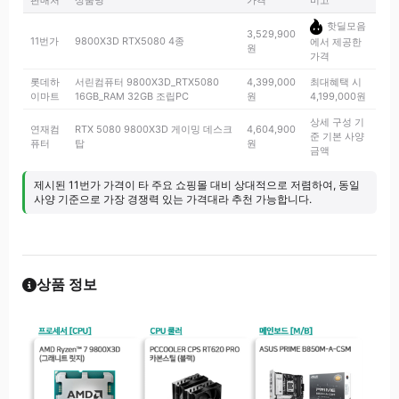
판매처
상품명
가격
비고
핫딜모음
3,529,900
11번가
9800X3D RTX5080 4종
에서 제공한
원
가격
롯데하
서린컴퓨터 9800X3D_RTX5080
4,399,000
최대혜택 시
이마트
16GB_RAM 32GB 조립PC
원
4,199,000원
상세 구성 기
연재컴
RTX 5080 9800X3D 게이밍 데스크
4,604,900
준 기본 사양
퓨터
탑
원
금액
제시된 11번가 가격이 타 주요 쇼핑몰 대비 상대적으로 저렴하여, 동일
사양 기준으로 가장 경쟁력 있는 가격대라 추천 가능합니다.
상품 정보