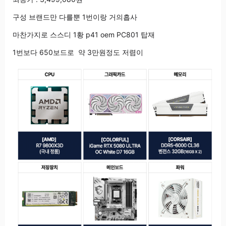
구성 브랜드만 다를뿐 1번이랑 거의흡사
마찬가지로 스스디 1황 p41 oem PC801 탑재
1번보다 650보드로 약 3만원정도 저렴이