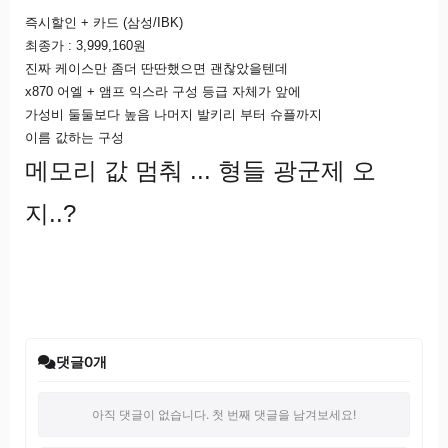
즉시할인 + 카드 (삼성/IBK)
최종가 : 3,999,160원
진짜 케이스만 좀더 딴딴했으면 괜찮았을텐데
x870 어엘 + 앰프 익스라 구성 등급 자체가 앞에
가성비 둘둘보다 높음 나머지 발키리 부터 슈플까지
이름 값하는 구성
메모리 값 멈춰 ... 형들 광군제 오
지..?
댓글
0
개
아직 댓글이 없습니다. 첫 번째 댓글을 남겨보세요!