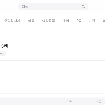
쿠팡최저가
식품
생활용품
게임
PC
가전
 3팩
하기
가격
비고