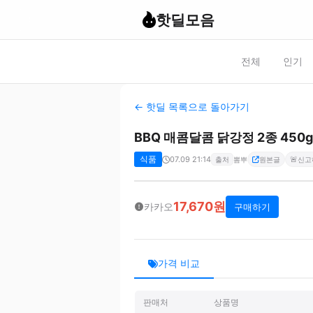
핫딜모음
전체
인기
← 핫딜 목록으로 돌아가기
BBQ 매콤달콤 닭강정 2종 450g
식품
07.09 21:14
🚨
출처
뽐뿌
원본글
신고
17,670원
카카오
구매하기
가격 비교
판매처
상품명