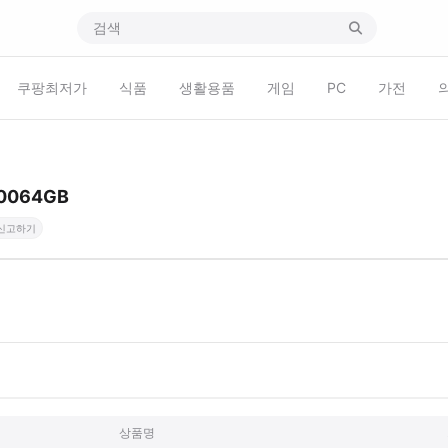
쿠팡최저가
식품
생활용품
게임
PC
가전
0064GB
신고하기
상품명