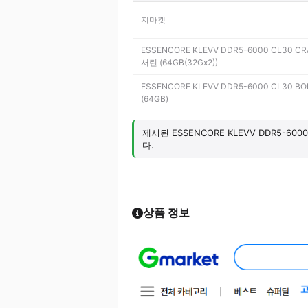
지마켓
ESSENCORE KLEVV DDR5-6000 CL30 C
서린 (64GB(32Gx2))
ESSENCORE KLEVV DDR5-6000 CL30 B
(64GB)
제시된 ESSENCORE KLEVV DDR5-
다.
상품 정보