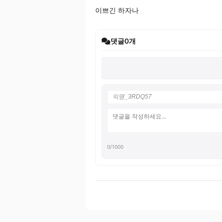
이쁘긴 하자나
댓글
0
개
0
/1000