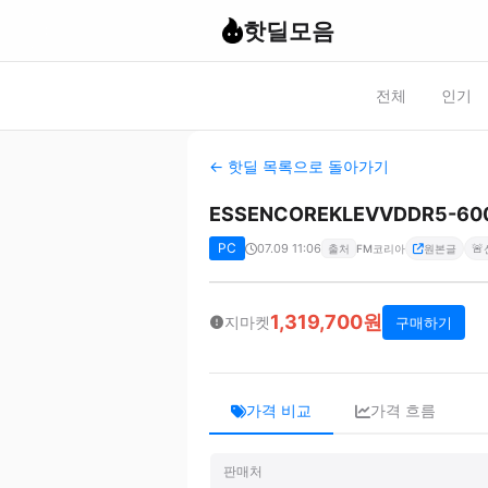
핫딜모음
전체
인기
← 핫딜 목록으로 돌아가기
ESSENCOREKLEVVDDR5-60
PC
07.09 11:06
🚨
출처
FM코리아
원본글
1,319,700원
지마켓
구매하기
가격 비교
가격 흐름
판매처