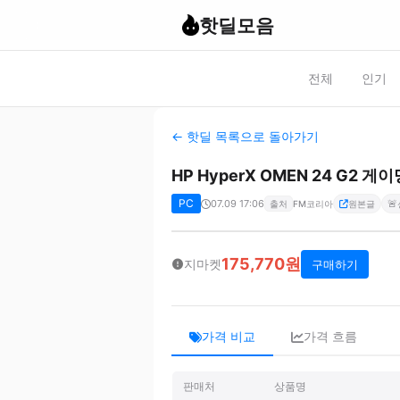
핫딜모음
전체
인기
← 핫딜 목록으로 돌아가기
HP HyperX OMEN 24 G2 게
PC
07.09 17:06
🚨
출처
FM코리아
원본글
175,770원
지마켓
구매하기
가격 비교
가격 흐름
판매처
상품명