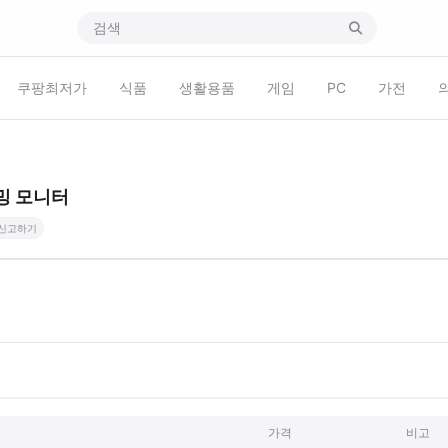
쿠팡최저가
식품
생활용품
게임
PC
가전
이밍 모니터
신고하기
가격
비고