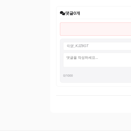
댓글
0
개
0
/1000