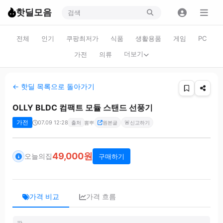
핫딜모음
전체
인기
쿠팡최저가
식품
생활용품
게임
PC
더보기
가전
의류
← 핫딜 목록으로 돌아가기
OLLY BLDC 컴팩트 모듈 스탠드 선풍기
가전
07.09 12:28
🚨
출처
뽐뿌
원본글
신고하기
49,000원
오늘의집
구매하기
가격 비교
가격 흐름