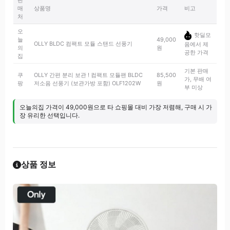
판
매
상품명
가격
비고
처
오
핫딜모
늘
49,000
OLLY BLDC 컴팩트 모듈 스탠드 선풍기
음에서 제
의
원
공한 가격
집
기본 판매
쿠
OLLY 간편 분리 보관 ! 컴팩트 모듈팬 BLDC
85,500
가, 무배 여
팡
저소음 선풍기 (보관가방 포함) OLF1202W
원
부 미상
오늘의집 가격이 49,000원으로 타 쇼핑몰 대비 가장 저렴해, 구매 시 가
장 유리한 선택입니다.
상품 정보