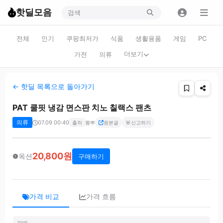
핫딜모음
전체
인기
쿠팡최저가
식품
생활용품
게임
PC
더보기
가전
의류
← 핫딜 목록으로 돌아가기
PAT 쿨핏 냉감 면스판 치노 칠랙스 팬츠
의류
07.09 00:40
🚨
출처
뽐뿌
원본글
신고하기
20,800원
옥션
구매하기
가격 비교
가격 흐름