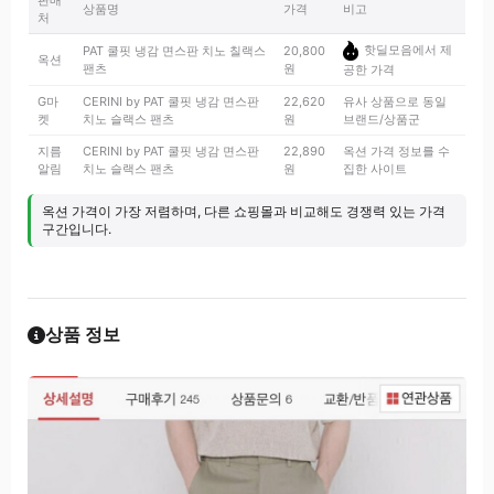
판매
상품명
가격
비고
처
핫딜모음에서 제
PAT 쿨핏 냉감 면스판 치노 칠랙스
20,800
옥션
팬츠
원
공한 가격
G마
CERINI by PAT 쿨핏 냉감 면스판
22,620
유사 상품으로 동일
켓
치노 슬랙스 팬츠
원
브랜드/상품군
지름
CERINI by PAT 쿨핏 냉감 면스판
22,890
옥션 가격 정보를 수
알림
치노 슬랙스 팬츠
원
집한 사이트
옥션 가격이 가장 저렴하며, 다른 쇼핑몰과 비교해도 경쟁력 있는 가격
구간입니다.
상품 정보