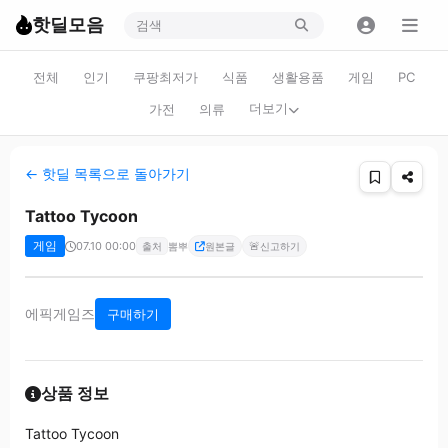
핫딜모음
전체
인기
쿠팡최저가
식품
생활용품
게임
PC
더보기
가전
의류
← 핫딜 목록으로 돌아가기
Tattoo Tycoon
게임
07.10 00:00
🚨
출처
뽐뿌
원본글
신고하기
에픽게임즈
구매하기
상품 정보
Tattoo Tycoon