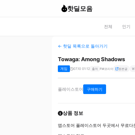
핫딜모음
전체
인기
← 핫딜 목록으로 돌아가기
Towaga: Among Shadows
게임
07.10 01:12
🚨
출처
FM코리아
원본글
플레이스토어
구매하기
상품 정보
앱스토어 플레이스토어 두곳에서 무료다