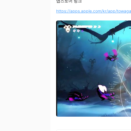
앱스토어 링크
https://apps.apple.com/kr/app/towa